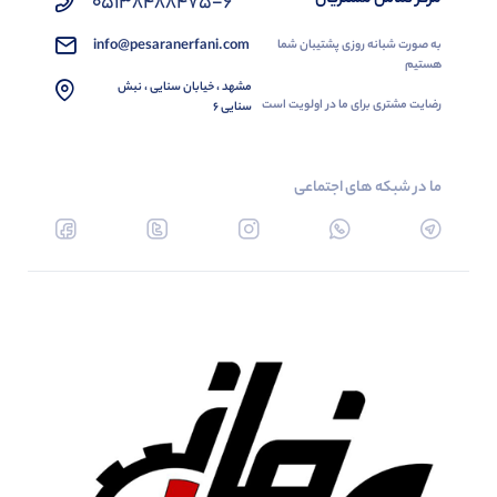
05138488475-6
info@pesaranerfani.com
به صورت شبانه روزی پشتیبان شما
هستیم
مشهد ، خیابان سنایی ، نبش
رضایت مشتری برای ما در اولویت است
سنایی 6
ما در شبکه های اجتماعی