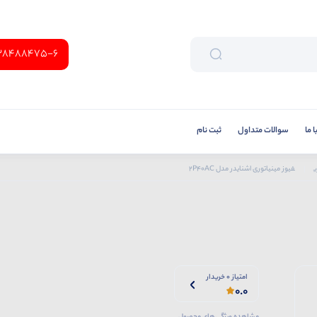
38488475-6
 ما
سوالات متداول
ثبت نام
ی
فیوز مینیاتوری اشنایدر مدل 2P40AC
امتیاز 0 خریدار
0.0