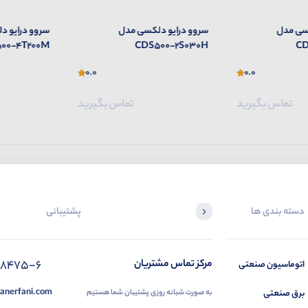
سی مدل
سروو درایو دلکسی مدل
سروو درایو 
00-4T200M
CDS500-2S030H
CD
0.0
0.0
تماس بگیرید
تماس بگیرید
دسته بندی ها
پشتیبانی
88475-6
مرکز تماس مشتریان
اتوماسیون صنعتی
anerfani.com
برق صنعتی
به صورت شبانه روزی پشتیبان شما هستیم