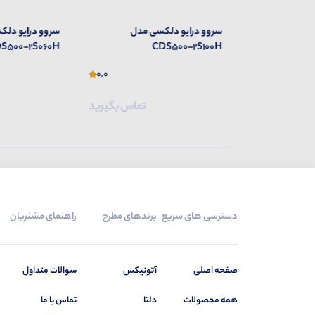
 مدل
سروو درایو دلکسی مدل
سروو درایو دلک
S500-2S060H
CDS500-2S100H
0.0
0.0
تماس بگیرید
تماس بگیرید
دسترسی های سریع
برندهای مطرح
راهنمای مشتریان
صفحه اصلی
آتونیکس
سوالات متداول
همه محصولات
دلتا
تماس با ما