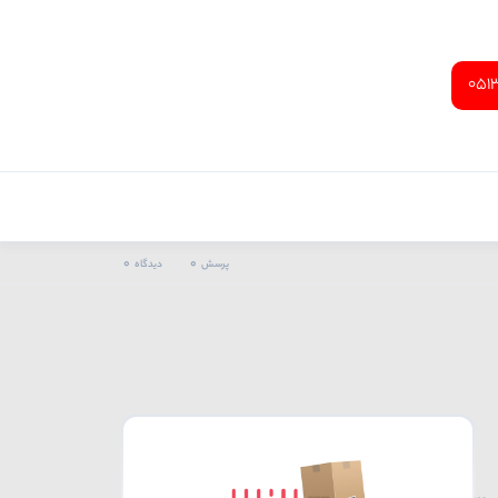
051
0
0
پرسش
دیدگاه