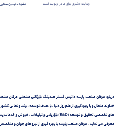
رضایت مشتری برای ما در اولویت است
مشهد ، خیابان سنایی 
درباره عرفان صنعت پارسه داتیس گستر هلدینگ بازرگانی صنعتی عرفان صنعت پ
خداوند متعال و با بهره گیری از علم روز دنیا ، با هدف توسعه ، رشد و تعالی کشو
های تخصصی تحقیق و توسعه (R&D) بازار یابی و تبلیغا
معرفی می نماید . عرفان صنعت پارسه با بهره گیری از نیروهای جوان و متخصص در