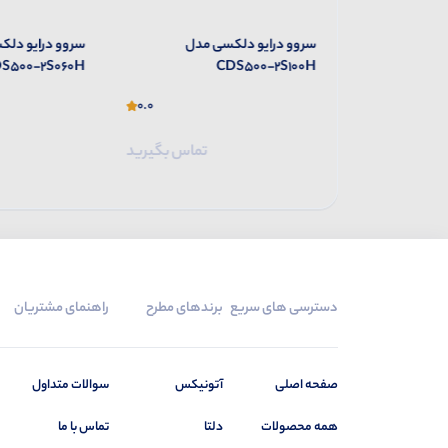
 مدل
سروو درایو دلکسی مدل
سروو درایو دلک
S500-2S060H
CDS500-2S100H
0.0
0.0
تماس بگیرید
تماس بگیرید
دسترسی های سریع
برندهای مطرح
راهنمای مشتریان
صفحه اصلی
آتونیکس
سوالات متداول
همه محصولات
دلتا
تماس با ما