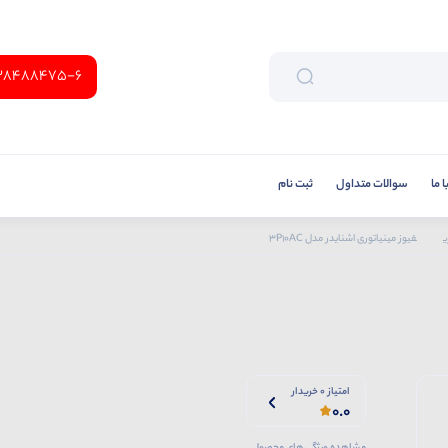
38488475-6
 ما
سوالات متداول
ثبت نام
ی
فیوز مینیاتوری اشنایدر مدل 3P10AC
امتیاز 0 خریدار
0.0