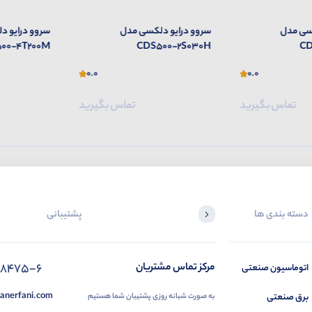
سی مدل
سروو درایو دلکسی مدل
سروو درایو 
00-4T200M
CDS500-2S030H
CD
0.0
0.0
تماس بگیرید
تماس بگیرید
دسته بندی ها
پشتیبانی
88475-6
مرکز تماس مشتریان
اتوماسیون صنعتی
anerfani.com
برق صنعتی
به صورت شبانه روزی پشتیبان شما هستیم