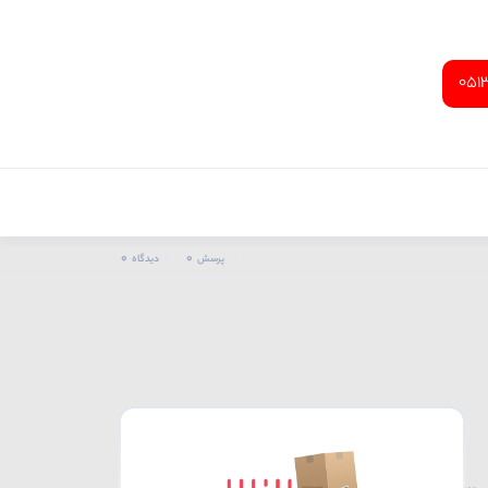
051
0
0
پرسش
دیدگاه