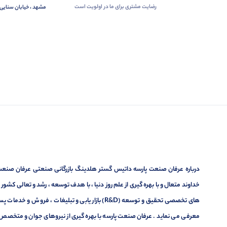
رضایت مشتری برای ما در اولویت است
مشهد ، خیابان سنایی 
درباره عرفان صنعت پارسه داتیس گستر هلدینگ بازرگانی صنعتی عرفان صنعت پ
خداوند متعال و با بهره گیری از علم روز دنیا ، با هدف توسعه ، رشد و تعالی کشو
های تخصصی تحقیق و توسعه (R&D) بازار یابی و تبلیغا
معرفی می نماید . عرفان صنعت پارسه با بهره گیری از نیروهای جوان و متخصص در