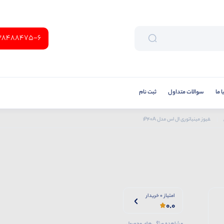
38488475-6
 ما
سوالات متداول
ثبت نام
فیوز مینیاتوری ال اس مدل 1P40A
امتیاز 0 خریدار
0.0