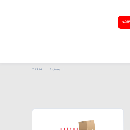
051
0
0
پرسش
دیدگاه