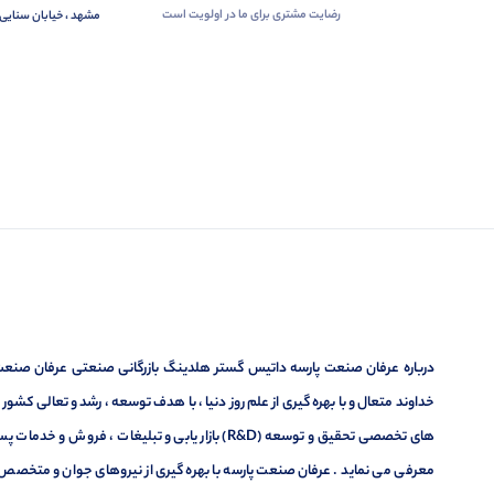
رضایت مشتری برای ما در اولویت است
مشهد ، خیابان سنایی 
درباره عرفان صنعت پارسه داتیس گستر هلدینگ بازرگانی صنعتی عرفان صنعت پ
خداوند متعال و با بهره گیری از علم روز دنیا ، با هدف توسعه ، رشد و تعالی کشو
های تخصصی تحقیق و توسعه (R&D) بازار یابی و تبلیغا
معرفی می نماید . عرفان صنعت پارسه با بهره گیری از نیروهای جوان و متخصص در