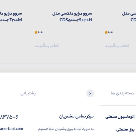
سی مدل
سروو درایو دلکسی مدل
سروو درایو 
00-4T200M
CDS500-2S030H
CD
0.0
0.0
تماس بگیرید
تماس بگیرید
دسته بندی ها
پشتیبانی
88475-6
مرکز تماس مشتریان
اتوماسیون صنعتی
anerfani.com
برق صنعتی
به صورت شبانه روزی پشتیبان شما هستیم