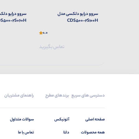
 مدل
سروو درایو دلکسی مدل
سروو درایو دلک
S500-2S060H
CDS500-2S100H
0.0
0.0
تماس بگیرید
تماس بگیرید
دسترسی های سریع
برندهای مطرح
راهنمای مشتریان
صفحه اصلی
آتونیکس
سوالات متداول
همه محصولات
دلتا
تماس با ما