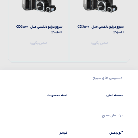
سروو درایو دلکسی مدل CDS500-
سروو درایو دلکسی مدل CDS500-
H
2S060H
2S100H
تماس بگیرید
تماس بگیرید
دسترسی های سریع
صفحه اصلی
همه محصولات
برندهای مطرح
آتونیکس
فیندر