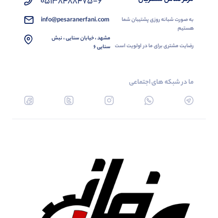
05138488475-6
info@pesaranerfani.com
به صورت شبانه روزی پشتیبان شما
هستیم
مشهد ، خیابان سنایی ، نبش
رضایت مشتری برای ما در اولویت است
سنایی 6
ما در شبکه های اجتماعی