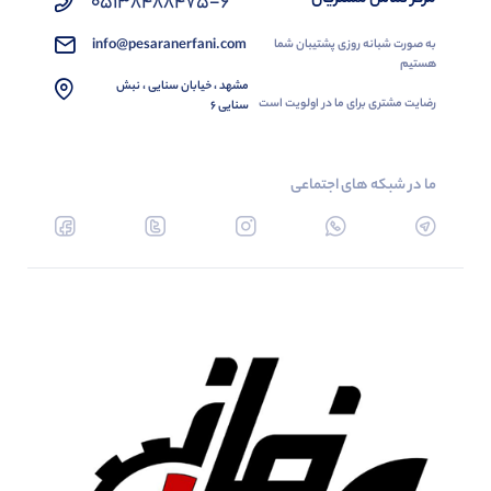
05138488475-6
info@pesaranerfani.com
به صورت شبانه روزی پشتیبان شما
هستیم
مشهد ، خیابان سنایی ، نبش
رضایت مشتری برای ما در اولویت است
سنایی 6
ما در شبکه های اجتماعی