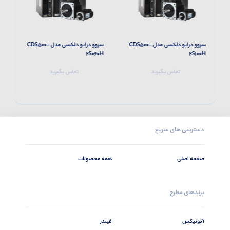
سروو درایو دلکسی مدل CDS500-
سروو درایو دلکسی مدل CDS500-
H
2S060H
2S100H
تماس بگیرید
تماس بگیرید
دسترسی های سریع
صفحه اصلی
همه محصولات
برندهای مطرح
آتونیکس
فیندر