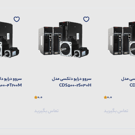
سی مدل
سروو درایو دلکسی مدل
سروو درایو 
00-4T200M
CDS500-2S030H
CD
0.0
0.0
تماس بگیرید
تماس بگیرید