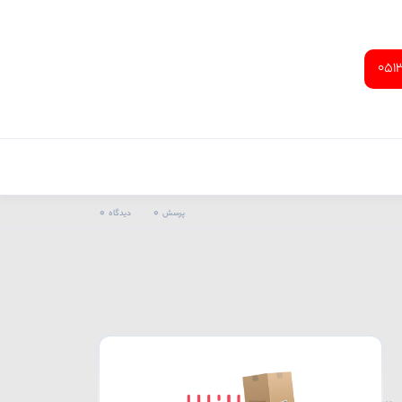
051
0
0
پرسش
دیدگاه