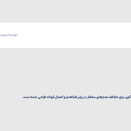
توضیحات
پرسش