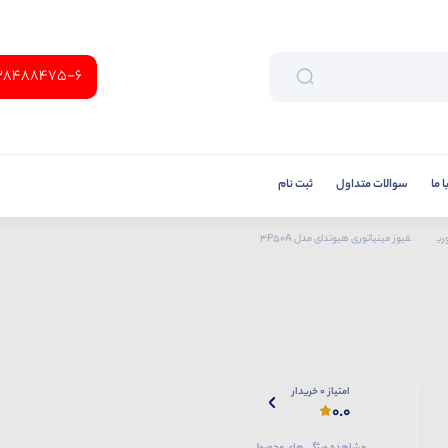
38488475-6
 ما
سوالات متداول
ثبت نام
ری
فیوز مینیاتوری هیوندای مدل 3P50A
امتیاز 0 خریدار
0.0