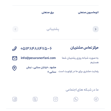
اتوماسیون صنعتی
برق صنعتی
پشتیبانی
مرکز تماس مشتریان
05138488475-6
info@pesaranerfani.com
به صورت شبانه روزی پشتیبان شما
هستیم
مشهد ، خیابان سنایی ، نبش
رضایت مشتری برای ما در اولویت است
سنایی 6
ما در شبکه های اجتماعی