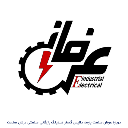
درباره عرفان صنعت پارسه داتیس گستر هلدینگ بازرگانی صنعتی عرفان صنعت