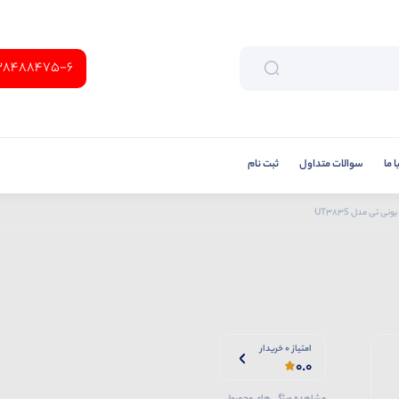
38488475-6
 ما
سوالات متداول
ثبت نام
ی تی مدل UT383S
امتیاز 0 خریدار
0.0