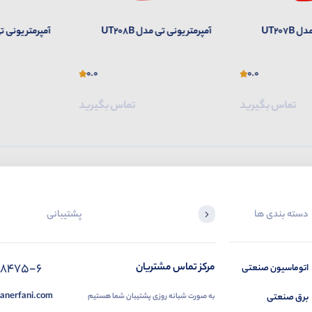
UT207
آمپرمتر یونی تی مدل UT208B
آمپرمتر یونی تی مد
0.0
0.0
تماس بگیرید
تماس بگیرید
دسته بندی ها
پشتیبانی
88475-6
مرکز تماس مشتریان
اتوماسیون صنعتی
anerfani.com
برق صنعتی
به صورت شبانه روزی پشتیبان شما هستیم