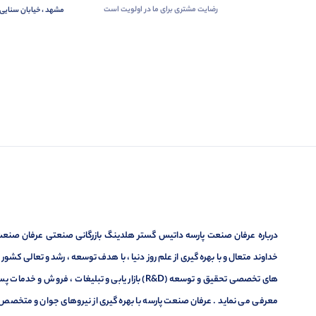
رضایت مشتری برای ما در اولویت است
مشهد ، خیابان سنایی 
درباره عرفان صنعت پارسه داتیس گستر هلدینگ بازرگانی صنعتی عرفان صنعت پ
خداوند متعال و با بهره گیری از علم روز دنیا ، با هدف توسعه ، رشد و تعالی کشو
های تخصصی تحقیق و توسعه (R&D) بازار یابی و تبلیغا
معرفی می نماید . عرفان صنعت پارسه با بهره گیری از نیروهای جوان و متخصص در