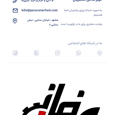
05138488475-6
info@pesaranerfani.com
به صورت شبانه روزی پشتیبان شما
هستیم
مشهد ، خیابان سنایی ، نبش
رضایت مشتری برای ما در اولویت است
سنایی 6
ما در شبکه های اجتماعی