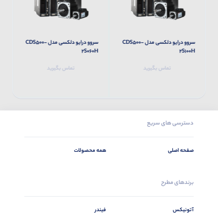
سروو درایو دلکسی مدل CDS500-
سروو درایو دلکسی مدل CDS500-
H
2S060H
2S100H
تماس بگیرید
تماس بگیرید
دسترسی های سریع
صفحه اصلی
همه محصولات
برندهای مطرح
آتونیکس
فیندر