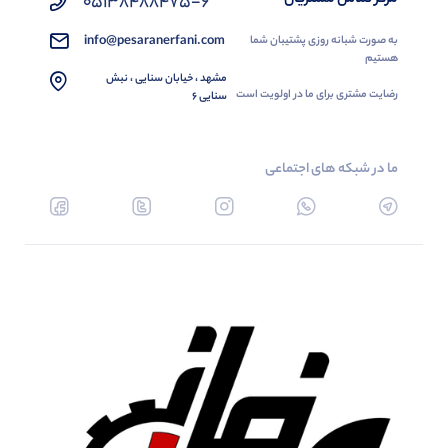
05138488475-6
info@pesaranerfani.com
به صورت شبانه روزی پشتیبان شما
هستیم
مشهد ، خیابان سنایی ، نبش
رضایت مشتری برای ما در اولویت است
سنایی 6
ما در شبکه های اجتماعی