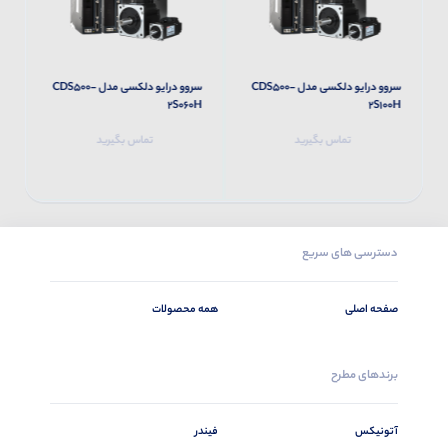
سروو درایو دلکسی مدل CDS500-
سروو درایو دلکسی مدل CDS500-
H
2S060H
2S100H
تماس بگیرید
تماس بگیرید
دسترسی های سریع
صفحه اصلی
همه محصولات
برندهای مطرح
آتونیکس
فیندر