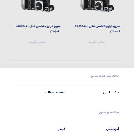
سروو درایو دلکسی مدل CDS500-
سروو درایو دلکسی مدل CDS500-
H
2S060H
2S100H
تماس بگیرید
تماس بگیرید
دسترسی های سریع
صفحه اصلی
همه محصولات
برندهای مطرح
آتونیکس
فیندر