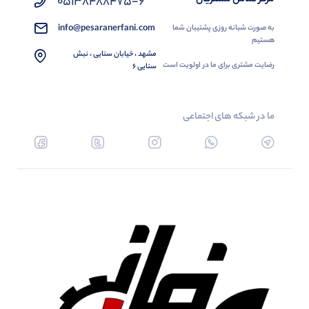
05138488475-6
info@pesaranerfani.com
به صورت شبانه روزی پشتیبان شما
هستیم
مشهد ، خیابان سنایی ، نبش
رضایت مشتری برای ما در اولویت است
سنایی 6
ما در شبکه های اجتماعی