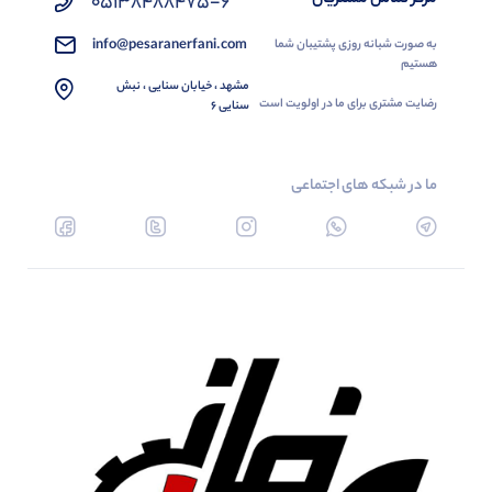
05138488475-6
info@pesaranerfani.com
به صورت شبانه روزی پشتیبان شما
هستیم
مشهد ، خیابان سنایی ، نبش
رضایت مشتری برای ما در اولویت است
سنایی 6
ما در شبکه های اجتماعی