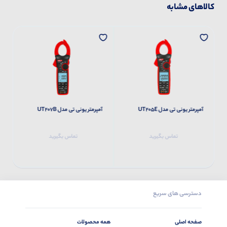
کالاهای مشابه
آمپرمتر یونی تی مدل UT205E
آمپرمتر یونی تی مدل UT207B
آم
تماس بگیرید
تماس بگیرید
دسترسی های سریع
صفحه اصلی
همه محصولات