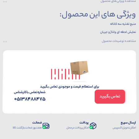
مشاهده ویژگی‌های محصول
ویژگی های این محصول:
منبع تغذیه سه کاناله
نمایش لحظه ای ولتاژ و جریان
دارای سیستم حفاظتی اضافه بار
مشاهده توضیحات محصول
خروجی ولتاژ صفر الی 32 ولت
خروجی جریان صفر الی 5 آمپر
برای استعلام قیمت و موجودی تماس بگیرید
شماره‌تماس‌ با‌کارشناس
تماس بگیرید
05138488475
ارسال سریع
پرداخت
ضمانت
امکان تحویل اکسپرس
امکان پرداخت در محل
هفت روز ضمانت بازگشت کالا