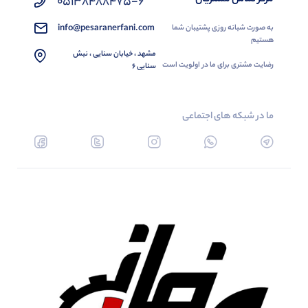
05138488475-6
info@pesaranerfani.com
به صورت شبانه روزی پشتیبان شما
هستیم
مشهد ، خیابان سنایی ، نبش
رضایت مشتری برای ما در اولویت است
سنایی 6
ما در شبکه های اجتماعی