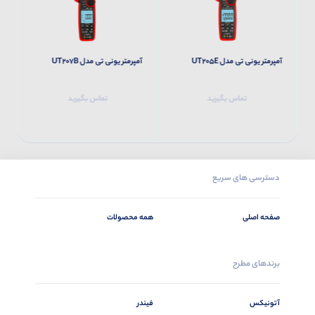
آمپرمتر یونی تی مدل UT205E
آمپرمتر یونی تی مدل UT207B
آم
تماس بگیرید
تماس بگیرید
دسترسی های سریع
صفحه اصلی
همه محصولات
برندهای مطرح
آتونیکس
فیندر