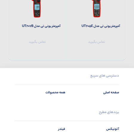
آمپرمتر یونی تی مدل UT205E
آمپرمتر یونی تی مدل UT207B
آم
تماس بگیرید
تماس بگیرید
دسترسی های سریع
صفحه اصلی
همه محصولات
برندهای مطرح
آتونیکس
فیندر