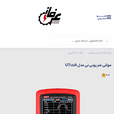
منــــــــــــو
دستــرسی
فروشگاه پسران عرفانی
ابزار اندازه گیری
محصولات یونی تی
مولتی متر یونی تی مدل UT181A
مولتی متر یونی تی مدل UT181A
0.0