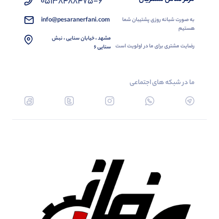
05138488475-6
info@pesaranerfani.com
به صورت شبانه روزی پشتیبان شما
هستیم
مشهد ، خیابان سنایی ، نبش
رضایت مشتری برای ما در اولویت است
سنایی 6
ما در شبکه های اجتماعی