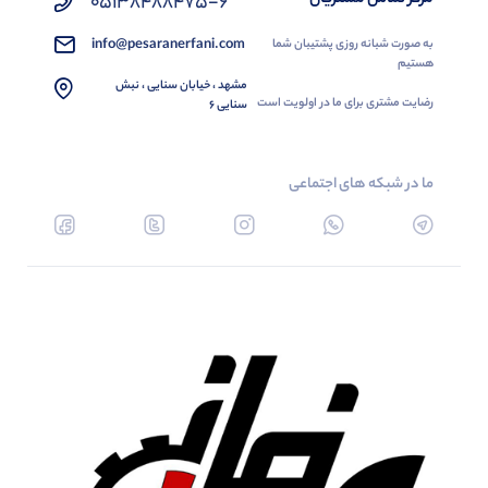
05138488475-6
info@pesaranerfani.com
به صورت شبانه روزی پشتیبان شما
هستیم
مشهد ، خیابان سنایی ، نبش
رضایت مشتری برای ما در اولویت است
سنایی 6
ما در شبکه های اجتماعی