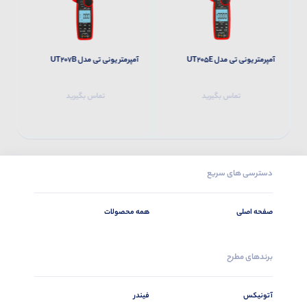
آمپرمتر یونی تی مدل UT205E
آمپرمتر یونی تی مدل UT207B
آم
تماس بگیرید
تماس بگیرید
دسترسی های سریع
صفحه اصلی
همه محصولات
برندهای مطرح
آتونیکس
فیندر