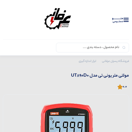
منــــــــــــو
دستــرسی
فروشگاه پسران عرفانی
ابزار اندازه گیری
محصولات یونی تی
مولتی متر یونی تی مدل +UT890D
مولتی متر یونی تی مدل +UT890D
0.0