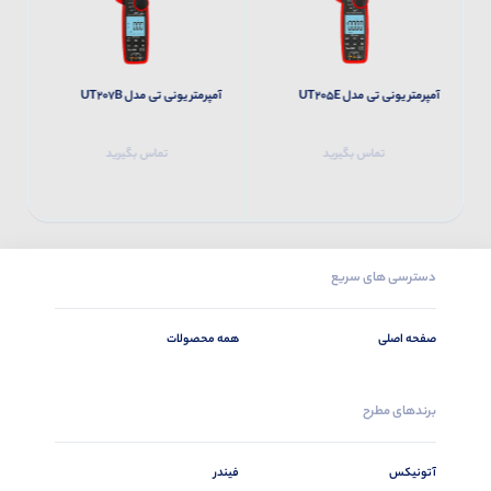
آمپرمتر یونی تی مدل UT205E
آمپرمتر یونی تی مدل UT207B
آم
تماس بگیرید
تماس بگیرید
دسترسی های سریع
صفحه اصلی
همه محصولات
برندهای مطرح
آتونیکس
فیندر