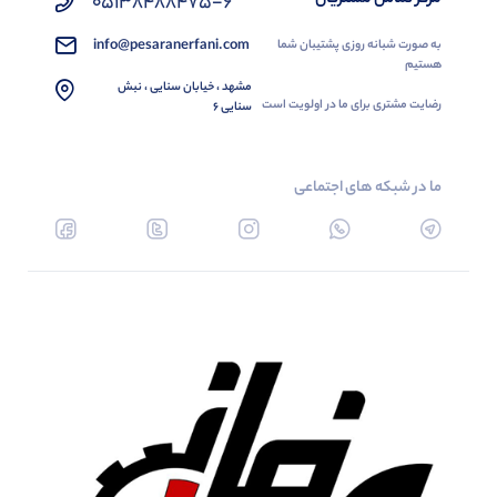
05138488475-6
info@pesaranerfani.com
به صورت شبانه روزی پشتیبان شما
هستیم
مشهد ، خیابان سنایی ، نبش
رضایت مشتری برای ما در اولویت است
سنایی 6
ما در شبکه های اجتماعی