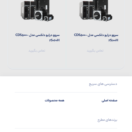
سروو درایو دلکسی مدل CDS500-
سروو درایو دلکسی مدل CDS500-
H
2S060H
2S100H
تماس بگیرید
تماس بگیرید
دسترسی های سریع
صفحه اصلی
همه محصولات
برندهای مطرح