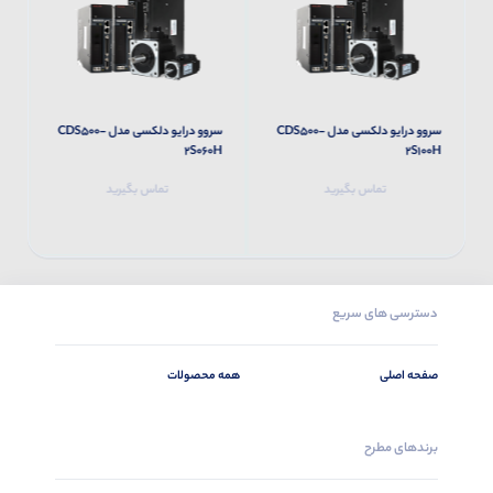
سروو درایو دلکسی مدل CDS500-
سروو درایو دلکسی مدل CDS500-
H
2S060H
2S100H
تماس بگیرید
تماس بگیرید
دسترسی های سریع
صفحه اصلی
همه محصولات
برندهای مطرح