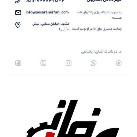
05138488475-6
info@pesaranerfani.com
به صورت شبانه روزی پشتیبان شما
هستیم
مشهد ، خیابان سنایی ، نبش
رضایت مشتری برای ما در اولویت است
سنایی 6
ما در شبکه های اجتماعی