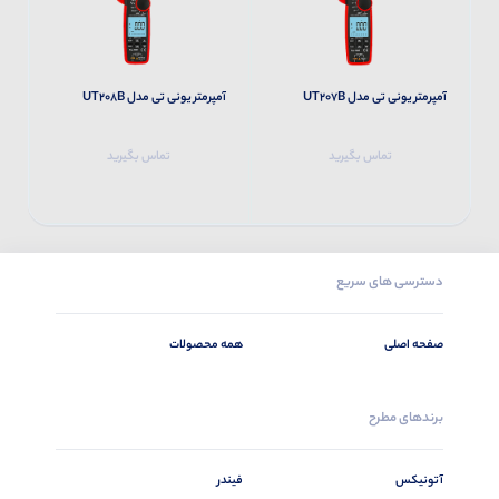
آمپرمتر یونی تی مدل UT207B
آمپرمتر یونی تی مدل UT208B
آم
تماس بگیرید
تماس بگیرید
دسترسی های سریع
صفحه اصلی
همه محصولات
برندهای مطرح
آتونیکس
فیندر