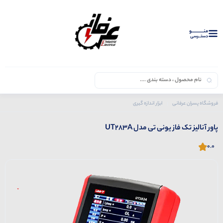
منــــــــــــو
دستــرسی
فروشگاه پسران عرفانی
ابزار اندازه گیری
محصولات یونی تی
پاور آنالیز تک فاز یونی تی مدل UT283A
پاور آنالیز تک فاز یونی تی مدل UT283A
0.0