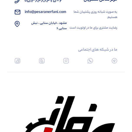
05138488475-6
info@pesaranerfani.com
به صورت شبانه روزی پشتیبان شما
هستیم
مشهد ، خیابان سنایی ، نبش
رضایت مشتری برای ما در اولویت است
سنایی 6
ما در شبکه های اجتماعی