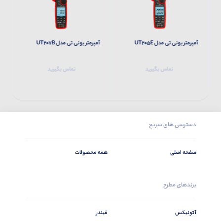
آمپرمتر یونی تی مدل UT205E
آمپرمتر یونی تی مدل UT207B
آم
تماس بگیرید
تماس بگیرید
دسترسی های سریع
صفحه اصلی
همه محصولات
برندهای مطرح
آتونیکس
فیندر