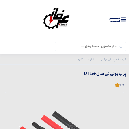
منــــــــــــو
دستــرسی
فروشگاه پسران عرفانی
ابزار اندازه گیری
محصولات یونی تی
پراب یونی تی مدل UTL06
پراب یونی تی مدل UTL06
0.0