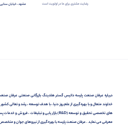
رضایت مشتری برای ما در اولویت است
مشهد ، خیابان سنایی 
درباره عرفان صنعت پارسه داتیس گستر هلدینگ بازرگانی صنعتی عرفان صنعت پ
خداوند متعال و با بهره گیری از علم روز دنیا ، با هدف توسعه ، رشد و تعالی کشو
های تخصصی تحقیق و توسعه (R&D) بازار یابی و تبلیغا
معرفی می نماید . عرفان صنعت پارسه با بهره گیری از نیروهای جوان و متخصص در