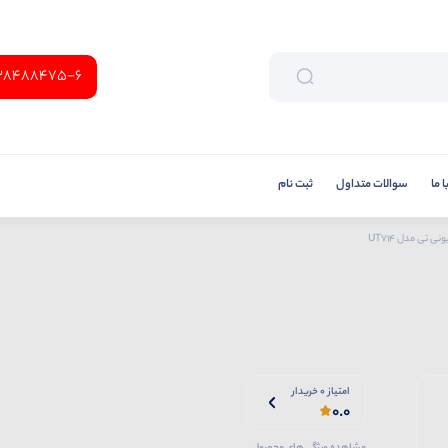
38488475-6
 ما
سوالات متداول
ثبت نام
نی تی مدل UT714
امتیاز 0 خریدار
0.0