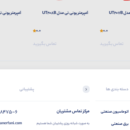
UT207
آمپرمتر یونی تی مدل UT208B
آمپرمتر یونی تی مد
0.0
0.0
تماس بگیرید
تماس بگیرید
دسته بندی ها
پشتیبانی
88475-6
مرکز تماس مشتریان
اتوماسیون صنعتی
anerfani.com
برق صنعتی
به صورت شبانه روزی پشتیبان شما هستیم