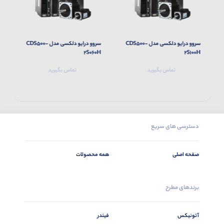
سروو درایو دلکسی مدل CDS500-
سروو درایو دلکسی مدل CDS500-
H
2S060H
2S100H
تماس بگیرید
تماس بگیرید
دسترسی های سریع
صفحه اصلی
همه محصولات
برندهای مطرح
آتونیکس
فیندر