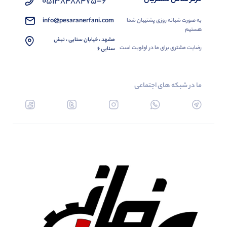
05138488475-6
info@pesaranerfani.com
به صورت شبانه روزی پشتیبان شما
هستیم
مشهد ، خیابان سنایی ، نبش
رضایت مشتری برای ما در اولویت است
سنایی 6
ما در شبکه های اجتماعی