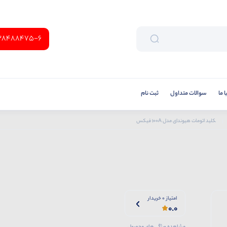
38488475-6
 ما
سوالات متداول
ثبت نام
کلید اتومات هیوندای مدل 100A فیکس
امتیاز 0 خریدار
0.0