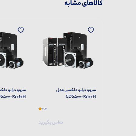
کالاهای مشابه
ی مدل
سروو درایو دلکسی مدل
سروو درایو دل
500-2S030H
CDS500-2S060H
0.0
0.0
تماس بگیرید
تماس بگیرید