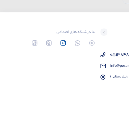
ما در شبکه های اجتماعی
051384
info@pesar
، نبش سنایی 6