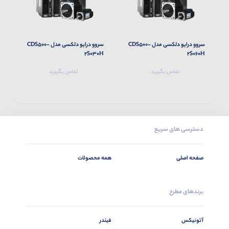
سروو درایو دلکسی مدل CDS500-
سروو درایو دلکسی مدل CDS500-
M
2S030H
2S060H
تماس بگیرید
تماس بگیرید
دسترسی های سریع
صفحه اصلی
همه محصولات
برندهای مطرح
آتونیکس
فیندر