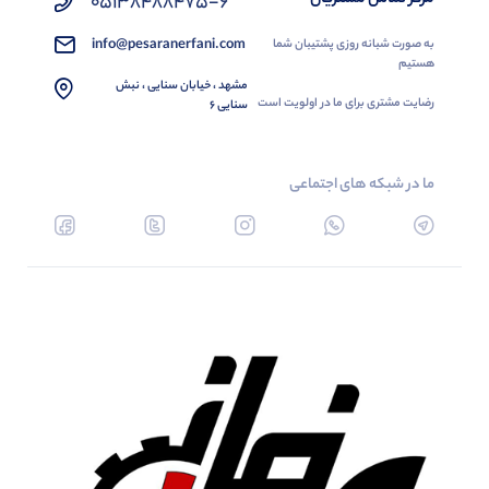
05138488475-6
info@pesaranerfani.com
به صورت شبانه روزی پشتیبان شما
هستیم
مشهد ، خیابان سنایی ، نبش
رضایت مشتری برای ما در اولویت است
سنایی 6
ما در شبکه های اجتماعی