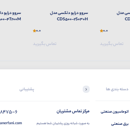
سی مدل
سروو درایو دلکسی مدل
سروو درایو 
00-4T200M
CDS500-2S030H
CD
0.0
0.0
تماس بگیرید
تماس بگیرید
دسته بندی ها
پشتیبانی
88475-6
مرکز تماس مشتریان
اتوماسیون صنعتی
anerfani.com
برق صنعتی
به صورت شبانه روزی پشتیبان شما هستیم