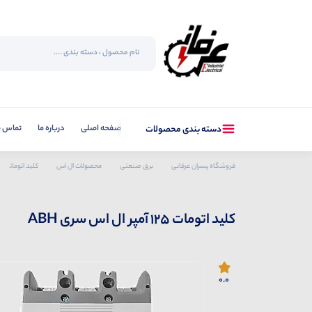
صفحه اصلی
درباره ما
تماس با
دسته بندی محصولات
فروشگاه پسران عرفانی
برق صنعتی
محصولات ال اس
کلید اتومات
کلید اتومات 125 آمپر ال اس سری ABH
0.0