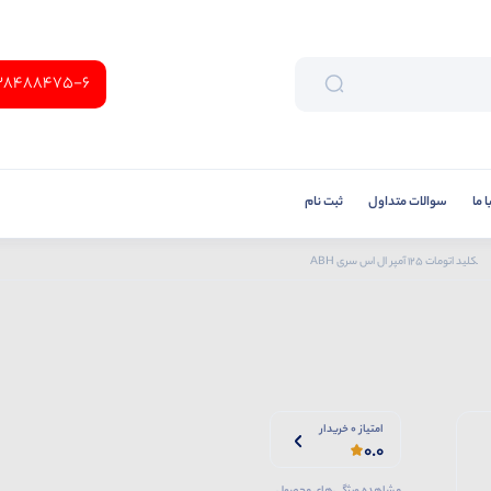
38488475-6
 ما
سوالات متداول
ثبت نام
کلید اتومات 125 آمپر ال اس سری ABH
امتیاز 0 خریدار
0.0