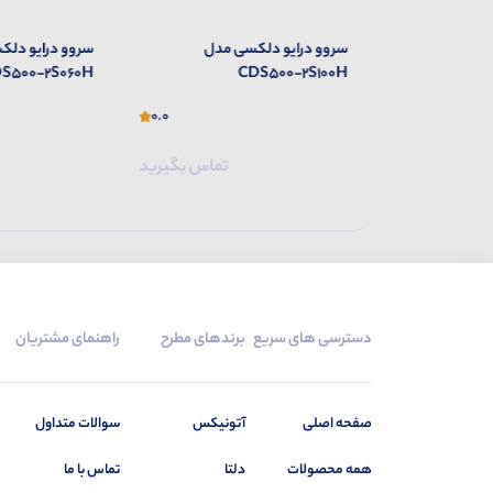
 مدل
سروو درایو دلکسی مدل
سروو درایو دلک
S500-2S060H
CDS500-2S100H
0.0
0.0
تماس بگیرید
تماس بگیرید
دسترسی های سریع
برندهای مطرح
راهنمای مشتریان
صفحه اصلی
آتونیکس
سوالات متداول
همه محصولات
دلتا
تماس با ما