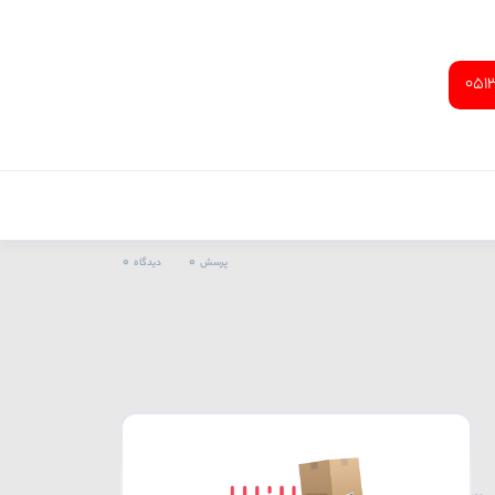
051
0
0
پرسش
دیدگاه