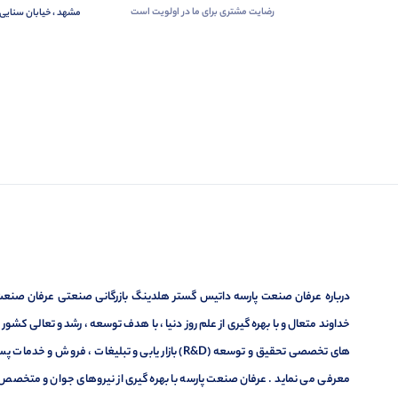
رضایت مشتری برای ما در اولویت است
مشهد ، خیابان سنایی 
درباره عرفان صنعت پارسه داتیس گستر هلدینگ بازرگانی صنعتی عرفان صنعت پ
خداوند متعال و با بهره گیری از علم روز دنیا ، با هدف توسعه ، رشد و تعالی کشو
های تخصصی تحقیق و توسعه (R&D) بازار یابی و تبلیغا
معرفی می نماید . عرفان صنعت پارسه با بهره گیری از نیروهای جوان و متخصص در