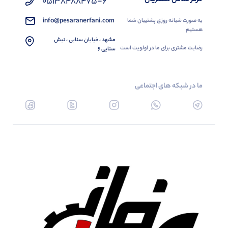
05138488475-6
info@pesaranerfani.com
به صورت شبانه روزی پشتیبان شما
هستیم
مشهد ، خیابان سنایی ، نبش
رضایت مشتری برای ما در اولویت است
سنایی 6
ما در شبکه های اجتماعی