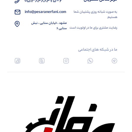
05138488475-6
info@pesaranerfani.com
به صورت شبانه روزی پشتیبان شما
هستیم
مشهد ، خیابان سنایی ، نبش
رضایت مشتری برای ما در اولویت است
سنایی 6
ما در شبکه های اجتماعی