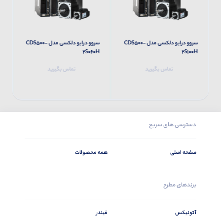
سروو درایو دلکسی مدل CDS500-
سروو درایو دلکسی مدل CDS500-
H
2S060H
2S100H
تماس بگیرید
تماس بگیرید
دسترسی های سریع
صفحه اصلی
همه محصولات
برندهای مطرح
آتونیکس
فیندر