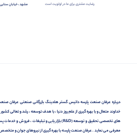
رضایت مشتری برای ما در اولویت است
مشهد ، خیابان سنایی 
درباره عرفان صنعت پارسه داتیس گستر هلدینگ بازرگانی صنعتی عرفان صنعت پ
خداوند متعال و با بهره گیری از علم روز دنیا ، با هدف توسعه ، رشد و تعالی کشو
های تخصصی تحقیق و توسعه (R&D) بازار یابی و تبلیغا
معرفی می نماید . عرفان صنعت پارسه با بهره گیری از نیروهای جوان و متخصص در