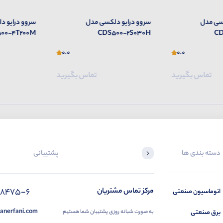
سی مدل
سروو درایو دلکسی مدل
سروو درایو 
00-4T200M
CDS500-2S030H
CD
0.0
0.0
تماس بگیرید
تماس بگیرید
دسته بندی ها
پشتیبانی
88475-6
مرکز تماس مشتریان
اتوماسیون صنعتی
anerfani.com
برق صنعتی
به صورت شبانه روزی پشتیبان شما هستیم