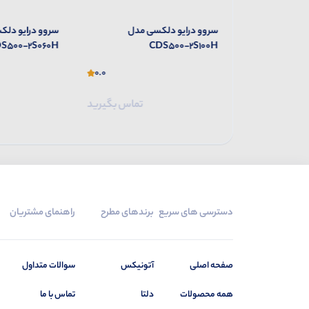
 مدل
سروو درایو دلکسی مدل
سروو درایو دلک
S500-2S060H
CDS500-2S100H
0.0
0.0
تماس بگیرید
تماس بگیرید
دسترسی های سریع
برندهای مطرح
راهنمای مشتریان
صفحه اصلی
آتونیکس
سوالات متداول
همه محصولات
دلتا
تماس با ما