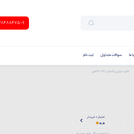
38488475-6
 ما
سوالات متداول
ثبت نام
کلید حرارتی اشنایدر 23~17 آمپر
امتیاز 0 خریدار
0.0