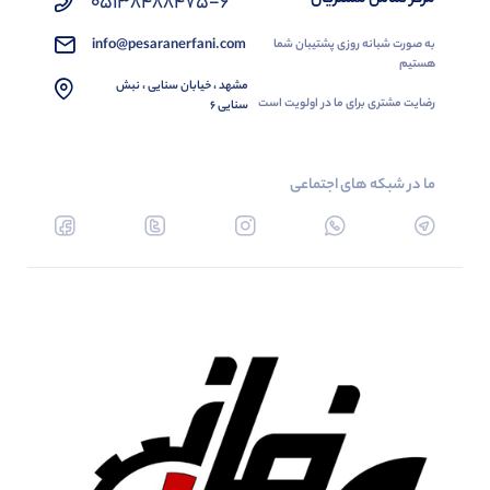
05138488475-6
info@pesaranerfani.com
به صورت شبانه روزی پشتیبان شما
هستیم
مشهد ، خیابان سنایی ، نبش
رضایت مشتری برای ما در اولویت است
سنایی 6
ما در شبکه های اجتماعی