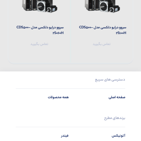
سروو درایو دلکسی مدل CDS500-
سروو درایو دلکسی مدل CDS500-
H
2S060H
2S100H
تماس بگیرید
تماس بگیرید
دسترسی های سریع
صفحه اصلی
همه محصولات
برندهای مطرح
آتونیکس
فیندر