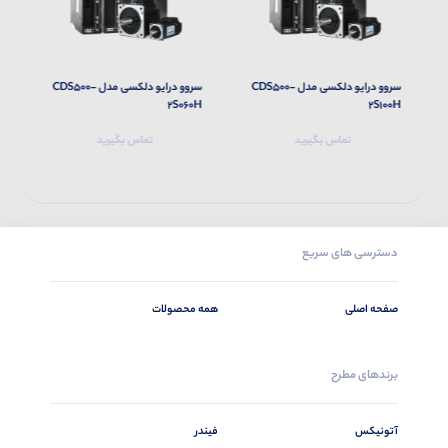
سروو درایو دلکسی مدل CDS500-
سروو درایو دلکسی مدل CDS500-
H
2S060H
2S100H
تماس بگیرید
تماس بگیرید
دسترسی های سریع
صفحه اصلی
همه محصولات
برندهای مطرح
آتونیکس
فیندر