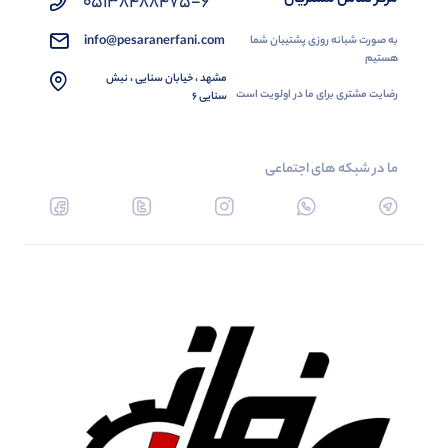
05138488475-6
info@pesaranerfani.com
به صورت شبانه روزی پشتیبان شما
هستیم
مشهد ، خیابان سنایی ، نبش
رضایت مشتری برای ما در اولویت است
سنایی 6
ما در شبکه های اجتماعی