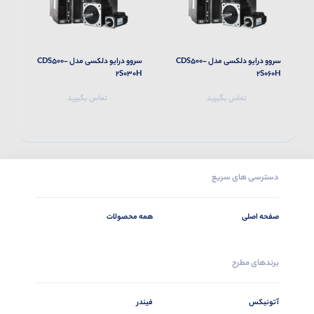
سروو درایو دلکسی مدل CDS500-
سروو درایو دلکسی مدل CDS500-
M
2S030H
2S060H
تماس بگیرید
تماس بگیرید
دسترسی های سریع
صفحه اصلی
همه محصولات
برندهای مطرح
آتونیکس
فیندر