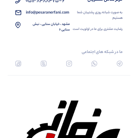
05138488475-6
info@pesaranerfani.com
به صورت شبانه روزی پشتیبان شما
هستیم
مشهد ، خیابان سنایی ، نبش
رضایت مشتری برای ما در اولویت است
سنایی 6
ما در شبکه های اجتماعی