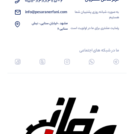
05138488475-6
info@pesaranerfani.com
به صورت شبانه روزی پشتیبان شما
هستیم
مشهد ، خیابان سنایی ، نبش
رضایت مشتری برای ما در اولویت است
سنایی 6
ما در شبکه های اجتماعی