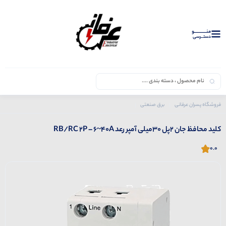
منــــــــــــو
دستــرسی
فروشگاه پسران عرفانی
برق صنعتی
محصولات رعد
کلید محافظ جان 2پل 30میلی آمپر رعد RB/RC 2P – 6~40A
کلید محافظ جان 2پل 30میلی آمپر رعد RB/RC 2P – 6~40A
0.0