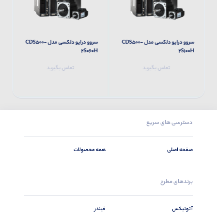
سروو درایو دلکسی مدل CDS500-
سروو درایو دلکسی مدل CDS500-
H
2S060H
2S100H
تماس بگیرید
تماس بگیرید
دسترسی های سریع
صفحه اصلی
همه محصولات
برندهای مطرح
آتونیکس
فیندر