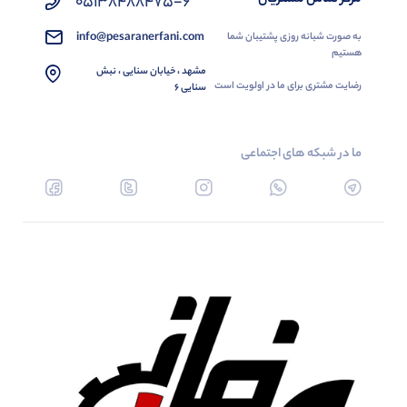
05138488475-6
info@pesaranerfani.com
به صورت شبانه روزی پشتیبان شما
هستیم
مشهد ، خیابان سنایی ، نبش
رضایت مشتری برای ما در اولویت است
سنایی 6
ما در شبکه های اجتماعی