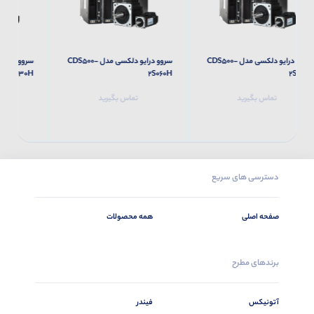
CDS50-
سروو درایو دلکسی مدل CDS500-
سروو درایو دلکسی مدل CDS500-
2S030H
2S060H
تماس بگیرید
تماس بگیرید
دسترسی های سریع
صفحه اصلی
همه محصولات
برندهای مطرح
آتونیکس
فیندر