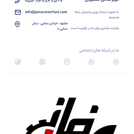
05138488475-6
info@pesaranerfani.com
به صورت شبانه روزی پشتیبان شما
هستیم
مشهد ، خیابان سنایی ، نبش
رضایت مشتری برای ما در اولویت است
سنایی 6
ما در شبکه های اجتماعی