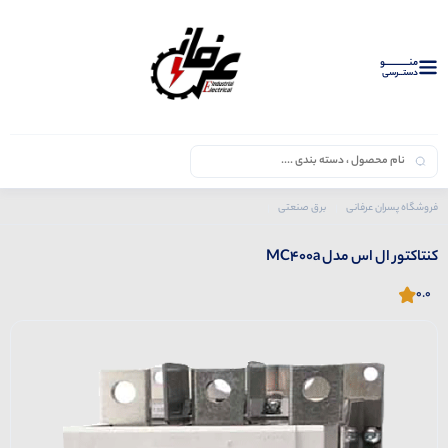
منــــــــــــو
دستــرسی
فروشگاه پسران عرفانی
برق صنعتی
محصولات ال اس
کنتاکتور
کنتاکتور ال اس مدل MC400a
کنتاکتور ال اس مدل MC400a
0.0