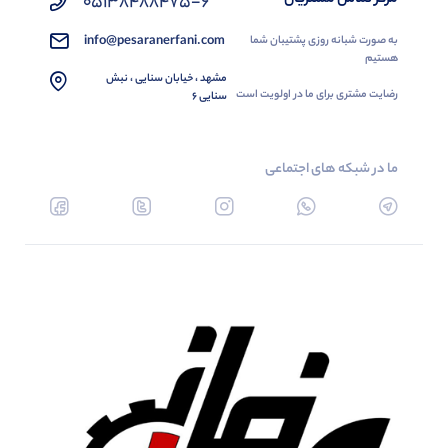
05138488475-6
info@pesaranerfani.com
به صورت شبانه روزی پشتیبان شما
هستیم
مشهد ، خیابان سنایی ، نبش
رضایت مشتری برای ما در اولویت است
سنایی 6
ما در شبکه های اجتماعی