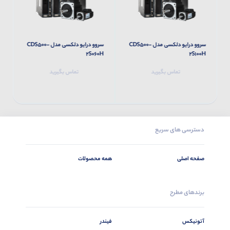
سروو درایو دلکسی مدل CDS500-
سروو درایو دلکسی مدل CDS500-
H
2S060H
2S100H
تماس بگیرید
تماس بگیرید
دسترسی های سریع
صفحه اصلی
همه محصولات
برندهای مطرح
آتونیکس
فیندر