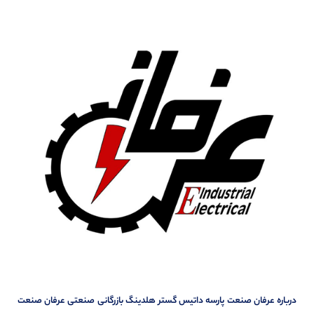
درباره عرفان صنعت پارسه داتیس گستر هلدینگ بازرگانی صنعتی عرفان صنعت