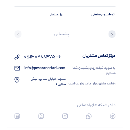
اتوماسیون صنعتی
برق صنعتی
پشتیبانی
مرکز تماس مشتریان
05138488475-6
info@pesaranerfani.com
به صورت شبانه روزی پشتیبان شما
هستیم
مشهد ، خیابان سنایی ، نبش
رضایت مشتری برای ما در اولویت است
سنایی 6
ما در شبکه های اجتماعی