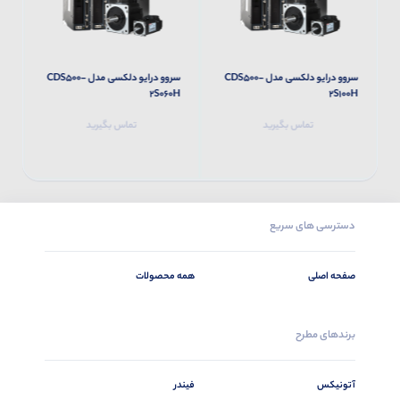
سروو درایو دلکسی مدل CDS500-
سروو درایو دلکسی مدل CDS500-
H
2S060H
2S100H
تماس بگیرید
تماس بگیرید
دسترسی های سریع
صفحه اصلی
همه محصولات
برندهای مطرح
آتونیکس
فیندر