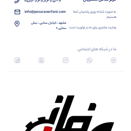
05138488475-6
info@pesaranerfani.com
به صورت شبانه روزی پشتیبان شما
هستیم
مشهد ، خیابان سنایی ، نبش
رضایت مشتری برای ما در اولویت است
سنایی 6
ما در شبکه های اجتماعی