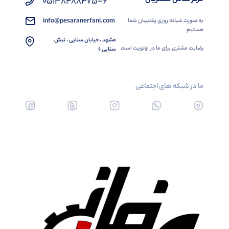
05138488475-6
info@pesaranerfani.com
به صورت شبانه روزی پشتیبان شما
هستیم
مشهد ، خیابان سنایی ، نبش
رضایت مشتری برای ما در اولویت است
سنایی 6
ما در شبکه های اجتماعی