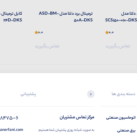
 دلتا مدل
ترمینال برد دلتا مدل ASD-BM-
24D-DKS
50A-DKS
SCS150-010-DKS
0.0
0.0
تماس بگیرید
تماس بگیرید
دسته بندی ها
پشتیبانی
88475-6
مرکز تماس مشتریان
اتوماسیون صنعتی
anerfani.com
برق صنعتی
به صورت شبانه روزی پشتیبان شما هستیم