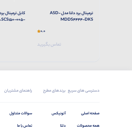
کابل ترمینال برد دلتا مدل DB44-
ترمینال برد دلتا مدل ASD-
کابل ترمینال برد
،SCS150-005-
MDDS4444-DKS
DKS
0.0
0.0
تماس بگیرید
تماس بگیرید
دسترسی های سریع
برندهای مطرح
راهنمای مشتریان
صفحه اصلی
آتونیکس
سوالات متداول
همه محصولات
دلتا
تماس با ما