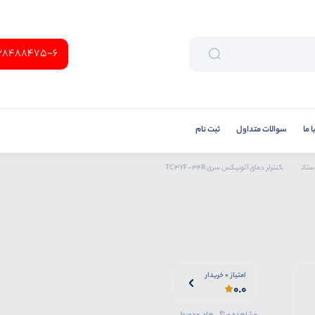
38488475-6
 ما
سوالات متداول
ثبت نام
ستات
کنترلر دمای آتونیکس سری TC3YF-34R
امتیاز 0 خریدار
0.0