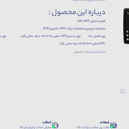
مشاهده ویژگی‌های محصول
درباره این محصول :
قابلیت کنترل ON/OFF
مشخصات ورودی/مشخصات پایه: NTC، اختیاری RTD
رنج نمایش دما نوع سنسورNTC: منفی 40 تا 99.9 درجه سانتی گراد 
PTC:منفی 99.9 تا99.9 درجه سانتی گراد
ساپورت فانکشن های تاخیری مختلف به منظور فانکشن انتخاب دستی و اتوماتیک انجماد و 
مشاهده توضیحات محصول
حداقل زمان وصل،تاخیر خاتمه ذوب و تاخیر عملکرد فن اواپراتور
فانکشن اصلاح ورودی
قابلیت تنظیم پریود عملکرد به منظور محافظت از کمپرسور هنگام بروز خطا
ضمانت
اصالت
هفت روز ضمانت بازگشت کالا
نمایش اصالت و اورجینال کالا