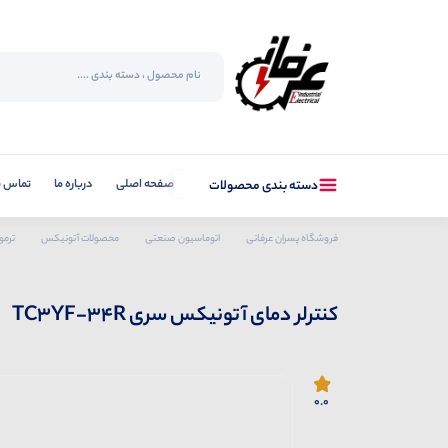
صفحه اصلی
درباره ما
تماس با
دسته بندی محصولات
فروشگاه پسران عرفانی
اتوماسیون صنعتی
محصولات آتونیکس
ترمو
کنترلر دمای آتونیکس سری TC3YF-34R
0.0