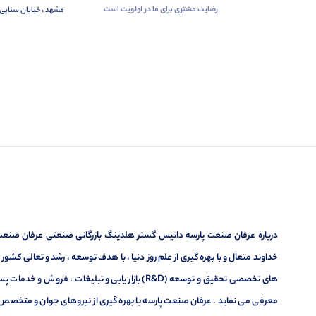
رضایت مشتری برای ما در اولویت است
مشهد ، خیابان سنایی 
درباره عرفان صنعت پارسه داتیس گستر هلدینگ بازرگانی صنعتی عرفان صنعت پ
خداوند متعال و با بهره گیری از علم روز دنیا ، با هدف توسعه ، رشد و تعالی کشو
های تخصصی تحقیق و توسعه (R&D) بازار یابی و تبلیغا
معرفی می نماید . عرفان صنعت پارسه با بهره گیری از نیروهای جوان و متخصص در