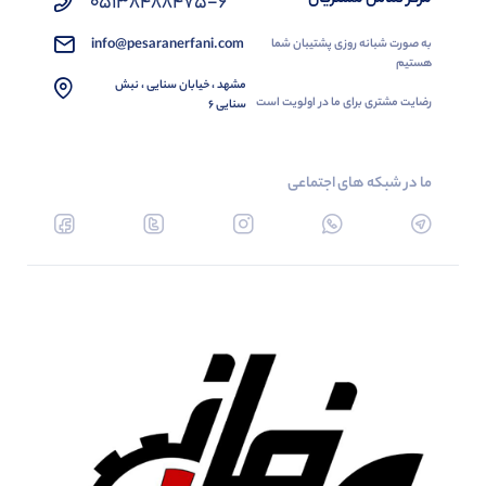
05138488475-6
info@pesaranerfani.com
به صورت شبانه روزی پشتیبان شما
هستیم
مشهد ، خیابان سنایی ، نبش
رضایت مشتری برای ما در اولویت است
سنایی 6
ما در شبکه های اجتماعی