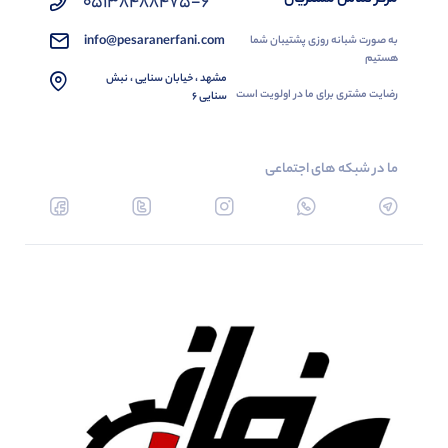
05138488475-6
info@pesaranerfani.com
به صورت شبانه روزی پشتیبان شما
هستیم
مشهد ، خیابان سنایی ، نبش
رضایت مشتری برای ما در اولویت است
سنایی 6
ما در شبکه های اجتماعی