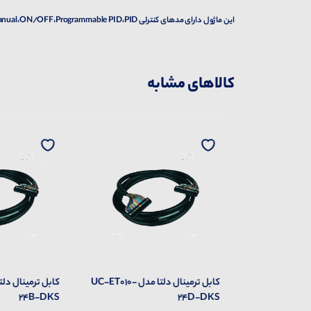
این ماژول دارای مدهای کنترلی Manual،ON/OFF،Programmable PID،PID می باشد.
کالاهای مشابه
ترمینال برد دلتا مدل ASD-BM-
کابل ترمینال دلتا مدل UC-ET010-
24B-DKS
24D-DKS