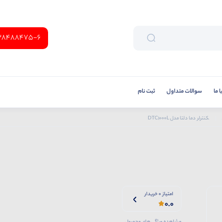
38488475-6
 ما
سوالات متداول
ثبت نام
کنترلر دما دلتا مدل DTC1000L
امتیاز 0 خریدار
0.0