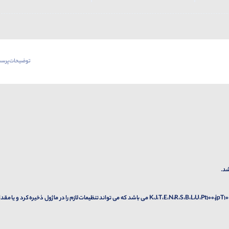
توضیحات
پرسش
نوع ورودی این ماژول ها K،J،T،E،N،R،S،B،L،U،Pt100،jpT100،0∼5V،0∼10V،0∼20mA،4∼20mA،0∼50mA می باشد که می تواند تنظیمات لازم را در ماژول ذخیره کرد و یا مقد