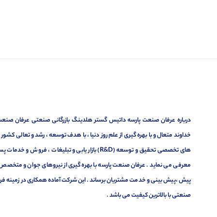
درباره عرفان صنعت پارسه داتیس گستر هلدینگ بازرگانی صنعتی عرفان صنعت پ
خداوند متعال و با بهره گیری از علم روز دنیا ، با هدف توسعه ، رشد و تعالی کشو
های تخصصی تحقیق و توسعه (R&D) بازار یابی و تبلیغا
معرفی می نماید . عرفان صنعت پارسه با بهره گیری از نیروهای جوان و متخصص در
پیش ،پیش بینی و خدمت مشتریان برساند . این شرکت آماده همکاری در زمینه فر
صنعتی با بالاترین کیفیت می باشد .