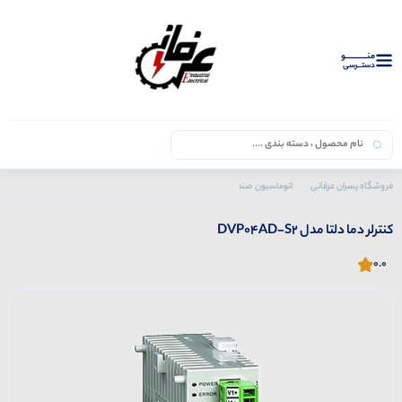
منــــــــــــو
دستــرسی
فروشگاه پسران عرفانی
اتوماسیون صنعتی
محصولات دلتا
اکسپنشن
کنترلر دما دلتا مدل DVP04AD-S2
کنترلر دما دلتا مدل DVP04AD-S2
0.0