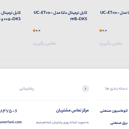
کابل ترمینال دلتا مدل UC-ET010-
کابل ترمینال دلتا مدل UC-ET010-
24B-DKS
005-DKS و DB44-010-DKS
0.0
0.0
تماس بگیرید
تماس بگیرید
دسته بندی ها
پشتیبانی
88475-6
مرکز تماس مشتریان
اتوماسیون صنعتی
anerfani.com
برق صنعتی
به صورت شبانه روزی پشتیبان شما هستیم