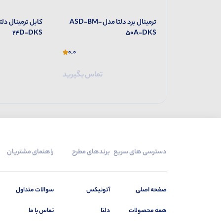
تا مدل
ترمینال برد دلتا مدل ASD-BM-
24D-DKS
50A-DKS
SCS150-010-D
0.0
0.0
تماس بگیرید
تماس بگیرید
دسترسی های سریع
برندهای مطرح
راهنمای مشتریان
صفحه اصلی
آتونیکس
سوالات متداول
همه محصولات
دلتا
تماس با ما