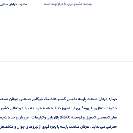
رضایت مشتری برای ما در اولویت است
مشهد ، خیابان سنایی 
درباره عرفان صنعت پارسه داتیس گستر هلدینگ بازرگانی صنعتی عرفان صنعت پ
خداوند متعال و با بهره گیری از علم روز دنیا ، با هدف توسعه ، رشد و تعالی کشو
های تخصصی تحقیق و توسعه (R&D) بازار یابی و تبلیغا
معرفی می نماید . عرفان صنعت پارسه با بهره گیری از نیروهای جوان و متخصص در