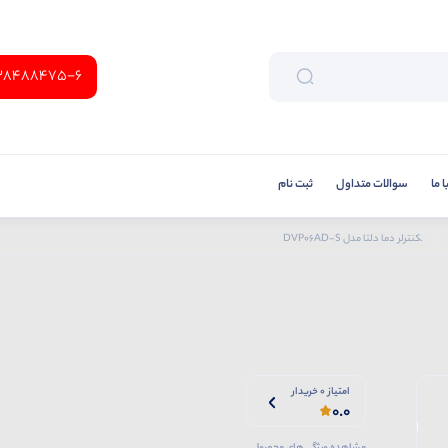
38488475-6
 ما
سوالات متداول
ثبت نام
کنترلر دما دلتا مدل DVP06AD-S
امتیاز 0 خریدار
0.0