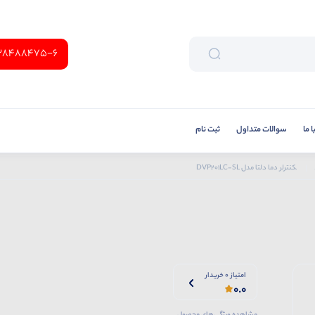
38488475-6
 ما
سوالات متداول
ثبت نام
کنترلر دما دلتا مدل DVP201LC-SL
امتیاز 0 خریدار
0.0