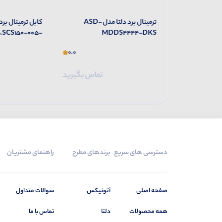
کابل ترمینال برد دلتا مدل DB44-
ترمینال برد دلتا مدل ASD-
کابل ترمینال برد
،SCS150-005-
MDDS4444-DKS
DKS
0.0
0.0
تماس بگیرید
تماس بگیرید
دسترسی های سریع
برندهای مطرح
راهنمای مشتریان
صفحه اصلی
آتونیکس
سوالات متداول
همه محصولات
دلتا
تماس با ما