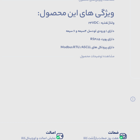
مشاهده ویژگی‌های محصول
ویژگی های این محصول:
ولتاژ تغذیه : 24VDC
دارای 1 ورودی لودسل 4سیمه و 6 سیمه
دارای پورت RS485
دارای پروتکل های Modbus RTU/ASCLL
مشاهده توضیحات محصول
ضمانت
اصالت
هفت روز ضمانت بازگشت کالا
نمایش اصالت و اورجینال کالا