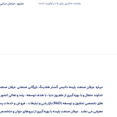
رضایت مشتری برای ما در اولویت است
مشهد ، خیابان سنایی 
درباره عرفان صنعت پارسه داتیس گستر هلدینگ بازرگانی صنعتی عرفان صنعت پ
خداوند متعال و با بهره گیری از علم روز دنیا ، با هدف توسعه ، رشد و تعالی کشو
های تخصصی تحقیق و توسعه (R&D) بازار یابی و تبلیغا
معرفی می نماید . عرفان صنعت پارسه با بهره گیری از نیروهای جوان و متخصص در