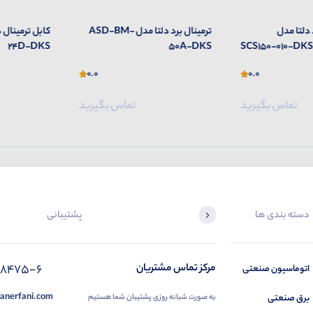
 دلتا مدل
ترمینال برد دلتا مدل ASD-BM-
24D-DKS
50A-DKS
SCS150-010-DKS
0.0
0.0
تماس بگیرید
تماس بگیرید
دسته بندی ها
پشتیبانی
88475-6
مرکز تماس مشتریان
اتوماسیون صنعتی
anerfani.com
برق صنعتی
به صورت شبانه روزی پشتیبان شما هستیم