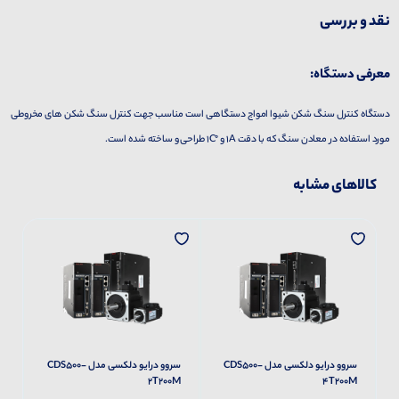
نقد و بررسی
معرفی دستگاه:
دستگاه کنترل سنگ شکن شیوا امواج دستگاهی است مناسب جهت کنترل سنگ شکن های مخروطی
مورد استفاده در معادن سنگ که با دقت 1A و °1C طراحی و ساخته شده است.
کالاهای مشابه
سروو درایو دلکسی مدل CDS500-
سروو درایو دلکسی مدل CDS500-
H
2T200M
4T200M