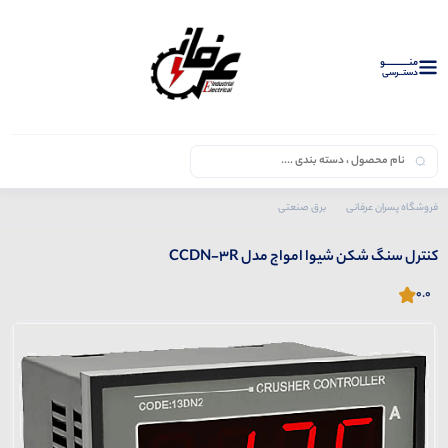
منــــــــــــو
دستــرسی
فروشگاه پسران عرفانی
برق صنعتی
محصولات شیوا امواج
کنترل سنگ شکن شیوا امواج مدل CCDN-3R
کنترل سنگ شکن شیوا امواج مدل CCDN-3R
0.0