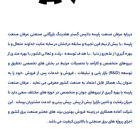
درباره عرفان صنعت پارسه داتیس گستر هلدینگ بازرگانی صنعتی عرفان صنعت
پارسه ، با بیش از نیم قرن تجربه و سابقه درخشان در سایه عنایت خداوند متعال و با
بهره گیری از علم روز دنیا ، با هدف توسعه ، رشد و تعالی کشور با بهره مندی از
نیروهای متخصص و کارآمد با تحصیلات مرتبط در بخش های تخصصی تحقیق و
توسعه (R&D) بازار یابی و تبلیغات ، فروش و خدمات پس از فروش ،خود را به
عنوان یک همکار قابل اعتماد به صنعت کشور معرفی می نماید . عرفان صنعت
پارسه با بهره گیری از نیروهای جوان و متخصص در حوزه های مختلف سعی دارد تا
میزان رضایت و تامین بازاررا بیش از پیش ،پیش بینی و خدمت مشتریان برساند . این
شرکت آماده همکاری در زمینه فروش بهترین برند های معتبر صنعت برق کشور و
اجرای پروژه های برق صنعتی با بالاترین کیفیت می باشد .