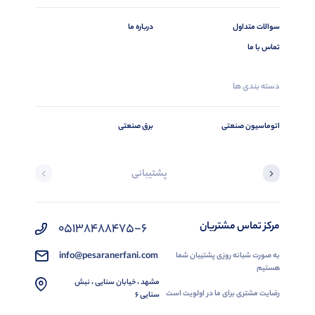
سوالات متداول
درباره ما
تماس با ما
دسته بندی ها
اتوماسیون صنعتی
برق صنعتی
پشتیبانی
مرکز تماس مشتریان
05138488475-6
info@pesaranerfani.com
به صورت شبانه روزی پشتیبان شما
هستیم
مشهد ، خیابان سنایی ، نبش
رضایت مشتری برای ما در اولویت است
سنایی 6