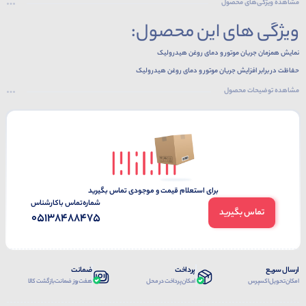
مشاهده ویژگی‌های محصول
ویژگی های این محصول:
نمایش همزمان جریان موتور و دمای روغن هیدرولیک
حفاظت در برابر افزایش جریان موتور و دمای روغن هیدرولیک
قابلیت نمایش ساعت کارکرد دستگاه سنگ شکن
مشاهده توضیحات محصول
قابلیت کالیبره جریان و دما
قابلیت تشخیص قطع سنسور
5 عدد نشانگر برای اعلام: UP: فعال شدن جک بالابر DOWN: فعال شدن جک پایین بر BREAK: قطع
موتور و وصل آژیر F.C: افزایش جریان F.T: افزایش دما
برای استعلام قیمت و موجودی تماس بگیرید
شماره‌تماس‌ با‌کارشناس
تماس بگیرید
05138488475
ارسال سریع
پرداخت
ضمانت
امکان تحویل اکسپرس
امکان پرداخت در محل
هفت روز ضمانت بازگشت کالا