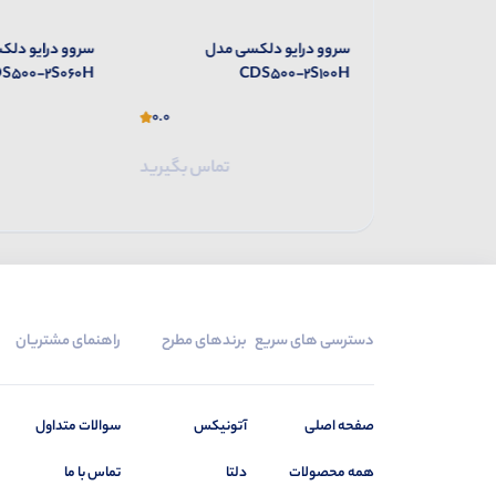
 مدل
سروو درایو دلکسی مدل
سروو درایو دلک
S500-2S060H
CDS500-2S100H
0.0
0.0
تماس بگیرید
تماس بگیرید
دسترسی های سریع
برندهای مطرح
راهنمای مشتریان
صفحه اصلی
آتونیکس
سوالات متداول
همه محصولات
دلتا
تماس با ما