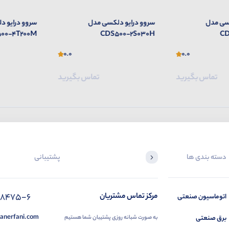
سی مدل
سروو درایو دلکسی مدل
سروو درایو 
00-4T200M
CDS500-2S030H
CD
0.0
0.0
تماس بگیرید
تماس بگیرید
دسته بندی ها
پشتیبانی
88475-6
مرکز تماس مشتریان
اتوماسیون صنعتی
anerfani.com
برق صنعتی
به صورت شبانه روزی پشتیبان شما هستیم