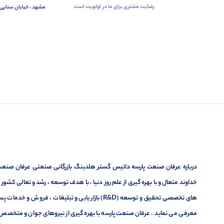
رضایت مشتری برای ما در اولویت است
مشهد ، خیابان سنایی 
درباره عرفان صنعت پارسه داتیس گستر هلدینگ بازرگانی صنعتی عرفان صنعت پ
خداوند متعال و با بهره گیری از علم روز دنیا ، با هدف توسعه ، رشد و تعالی کشو
های تخصصی تحقیق و توسعه (R&D) بازار یابی و تبلیغا
معرفی می نماید . عرفان صنعت پارسه با بهره گیری از نیروهای جوان و متخصص در