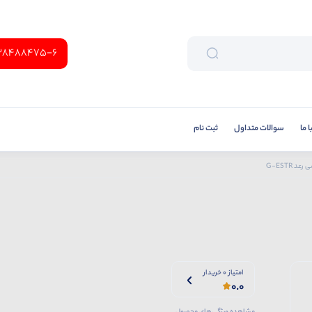
38488475-6
 ما
سوالات متداول
ثبت نام
د G-ESTR
امتیاز 0 خریدار
0.0