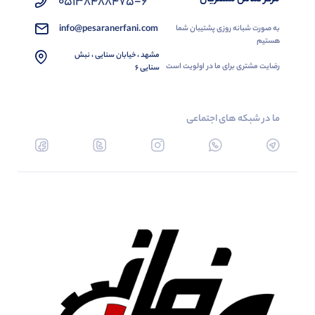
05138488475-6
info@pesaranerfani.com
به صورت شبانه روزی پشتیبان شما
هستیم
مشهد ، خیابان سنایی ، نبش
رضایت مشتری برای ما در اولویت است
سنایی 6
ما در شبکه های اجتماعی