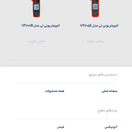
آمپرمتر یونی تی مدل UT205E
آمپرمتر یونی تی مدل UT207B
آم
تماس بگیرید
تماس بگیرید
دسترسی های سریع
صفحه اصلی
همه محصولات
برندهای مطرح
آتونیکس
فیندر