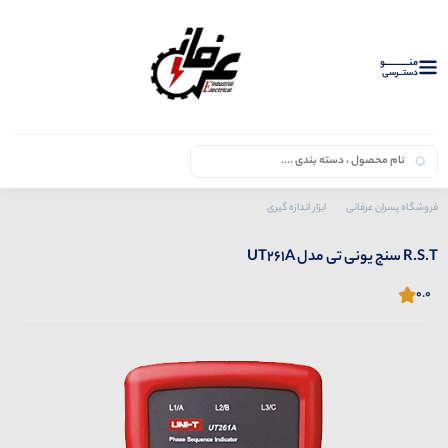
منــــــــــــو
دستــرسی
فروشگاه پسران عرفانی
ابزار اندازه گیری
محصولات یونی تی
R.S.T سنج یونی تی مدل UT261A
R.S.T سنج یونی تی مدل UT261A
0.0